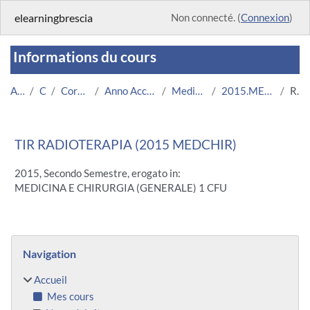
Passer au contenu principal
elearningbrescia
Non connecté. (
Connexion
)
Informations du cours
Accueil
Cours
Corsi Istituzionali
Anno Accademico 2015/2016
Medicina e Chirurgia
2015.MEDCHIR.U7975-7075
Résumé
TIR RADIOTERAPIA (2015 MEDCHIR)
2015, Secondo Semestre, erogato in:
MEDICINA E CHIRURGIA (GENERALE) 1 CFU
Blocs
Passer Navigation
Navigation
Accueil
Mes cours