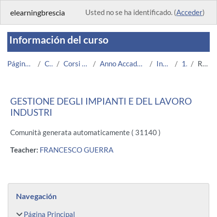
Salta al contenido principal
elearningbrescia
Usted no se ha identificado. (
Acceder
)
Información del curso
Página Principal
Cursos
Corsi Istituzionali
Anno Accademico 2013/2014
Ingegneria
1602
Resumen
GESTIONE DEGLI IMPIANTI E DEL LAVORO
INDUSTRI
Comunità generata automaticamente ( 31140 )
Teacher:
FRANCESCO GUERRA
Bloques
Salta Navegación
Navegación
Página Principal