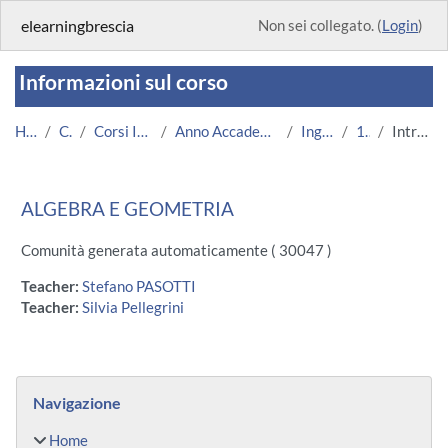
Vai al contenuto principale
elearningbrescia
Non sei collegato. (
Login
)
Informazioni sul corso
Home
Corsi
Corsi Istituzionali
Anno Accademico 2013/2014
Ingegneria
1526
Introduzione
ALGEBRA E GEOMETRIA
Comunità generata automaticamente ( 30047 )
Teacher:
Stefano PASOTTI
Teacher:
Silvia Pellegrini
Blocchi
Salta Navigazione
Navigazione
Home