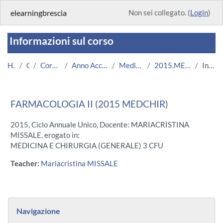
Vai al contenuto principale
elearningbrescia
Non sei collegato. (
Login
)
Informazioni sul corso
Home
Corsi
Corsi Istituzionali
Anno Accademico 2015/2016
Medicina e Chirurgia
2015.MEDCHIR.U9145-7053
Introduzione
FARMACOLOGIA II (2015 MEDCHIR)
2015, Ciclo Annuale Unico, Docente: MARIACRISTINA
MISSALE, erogato in:
MEDICINA E CHIRURGIA (GENERALE) 3 CFU
Teacher:
Mariacristina MISSALE
Blocchi
Salta Navigazione
Navigazione