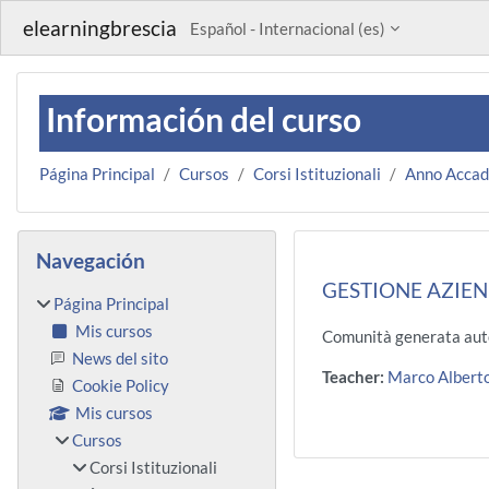
Salta al contenido principal
elearningbrescia
Español - Internacional ‎(es)‎
Información del curso
Página Principal
Cursos
Corsi Istituzionali
Anno Acca
Bloques
Salta Navegación
Navegación
GESTIONE AZIEN
Página Principal
Mis cursos
Comunità generata aut
News del sito
Teacher:
Marco Alber
Cookie Policy
Mis cursos
Cursos
Corsi Istituzionali