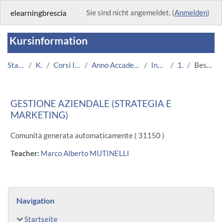
Zum Hauptinhalt
elearningbrescia
Sie sind nicht angemeldet. (
Anmelden
)
Kursinformation
Startseite
Kurse
Corsi Istituzionali
Anno Accademico 2013/2014
Ingegneria
1470
Beschreibung
GESTIONE AZIENDALE (STRATEGIA E
MARKETING)
Comunità generata automaticamente ( 31150 )
Teacher:
Marco Alberto MUTINELLI
Blöcke
Navigation überspringen
Navigation
Startseite