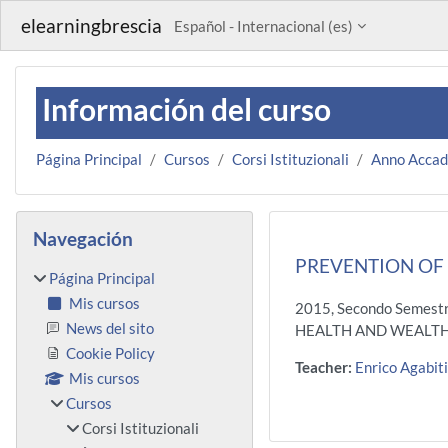
Salta al contenido principal
elearningbrescia
Español - Internacional ‎(es)‎
Información del curso
Página Principal
Cursos
Corsi Istituzionali
Anno Acca
Bloques
Salta Navegación
Navegación
PREVENTION OF 
Página Principal
Mis cursos
2015, Secondo Semestr
News del sito
HEALTH AND WEALTH 
Cookie Policy
Teacher:
Enrico Agabiti
Mis cursos
Cursos
Corsi Istituzionali