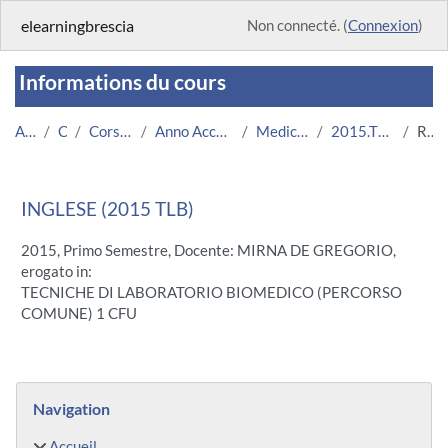
Passer au contenu principal
elearningbrescia
Non connecté. (
Connexion
)
Informations du cours
Accueil
Cours
Corsi Istituzionali
Anno Accademico 2015/2016
Medicina e Chirurgia
2015.TLB.U11791-5143
Résumé
INGLESE (2015 TLB)
2015, Primo Semestre, Docente: MIRNA DE GREGORIO,
erogato in:
TECNICHE DI LABORATORIO BIOMEDICO (PERCORSO
COMUNE) 1 CFU
Blocs
Passer Navigation
Navigation
Accueil