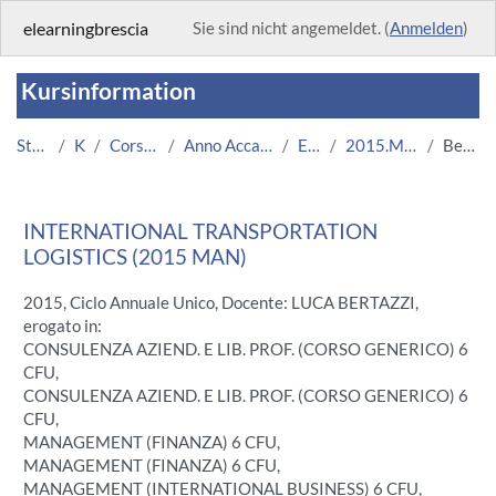
Zum Hauptinhalt
elearningbrescia
Sie sind nicht angemeldet. (
Anmelden
)
Kursinformation
Startseite
Kurse
Corsi Istituzionali
Anno Accademico 2015/2016
Economia
2015.MAN.U8325-4807
Beschreibung
INTERNATIONAL TRANSPORTATION
LOGISTICS (2015 MAN)
2015, Ciclo Annuale Unico, Docente: LUCA BERTAZZI,
erogato in:
CONSULENZA AZIEND. E LIB. PROF. (CORSO GENERICO) 6
CFU,
CONSULENZA AZIEND. E LIB. PROF. (CORSO GENERICO) 6
CFU,
MANAGEMENT (FINANZA) 6 CFU,
MANAGEMENT (FINANZA) 6 CFU,
MANAGEMENT (INTERNATIONAL BUSINESS) 6 CFU,