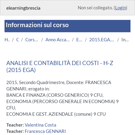
Vai al contenuto principale
elearningbrescia
Non sei collegato. (
Login
)
Informazioni sul corso
Home
Corsi
Corsi Istituzionali
Anno Accademico 2015/2016
Economia
2015.EGA.A000024_H-Z-4846
Introduzione
ANALISI E CONTABILITÀ DEI COSTI - H-Z
(2015 EGA)
2015, Secondo Quadrimestre, Docente: FRANCESCA
GENNARI, erogato in:
BANCA E FINANZA (CORSO GENERICO) 9 CFU,
ECONOMIA (PERCORSO GENERALE IN ECONOMIA) 9
CFU,
ECONOMIA E GEST. AZIENDALE (comune) 9 CFU
Teacher:
Valentina Costa
Teacher:
Francesca GENNARI