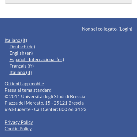
Blocchi supplementari
Non sei collegato. (
Login
)
Italiano ‎(it)‎
Deutsch ‎(de)‎
English ‎(en)‎
Español - Internacional ‎(es)‎
Français ‎(fr)‎
Italiano ‎(it)‎
Ottieni l'app mobile
Passa al tema standard
© 2011 Università degli Studi di Brescia
Piazza del Mercato, 15 - 25121 Brescia
Info
Studente - Call Center: 800 66 34 23
Privacy Policy
Cookie Policy