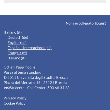
Blocchi supplementari
Non sei collegato. (
Login
)
Italiano ‎(it)‎
Deutsch ‎(de)‎
English ‎(en)‎
Español - Internacional ‎(es)‎
Français ‎(fr)‎
Italiano ‎(it)‎
Ottieni l'app mobile
Passa al tema standard
© 2011 Università degli Studi di Brescia
Piazza del Mercato, 15 - 25121 Brescia
Info
Studente - Call Center: 800 66 34 23
Privacy Policy
Cookie Policy