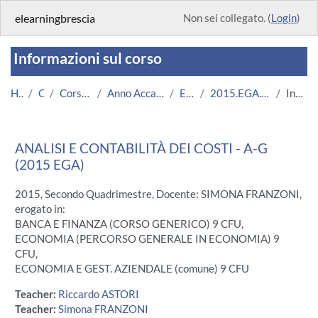
Vai al contenuto principale
elearningbrescia
Non sei collegato. (
Login
)
Informazioni sul corso
Home
Corsi
Corsi Istituzionali
Anno Accademico 2015/2016
Economia
2015.EGA.A000024_A-G-4845
Introduzione
ANALISI E CONTABILITÀ DEI COSTI - A-G
(2015 EGA)
2015, Secondo Quadrimestre, Docente: SIMONA FRANZONI,
erogato in:
BANCA E FINANZA (CORSO GENERICO) 9 CFU,
ECONOMIA (PERCORSO GENERALE IN ECONOMIA) 9
CFU,
ECONOMIA E GEST. AZIENDALE (comune) 9 CFU
Teacher:
Riccardo ASTORI
Teacher:
Simona FRANZONI