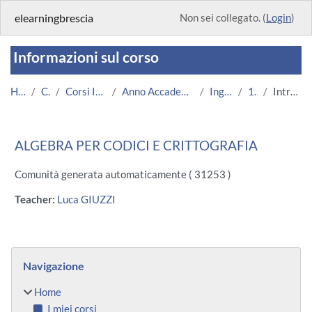
Vai al contenuto principale
elearningbrescia
Non sei collegato. (
Login
)
Informazioni sul corso
Home
Corsi
Corsi Istituzionali
Anno Accademico 2013/2014
Ingegneria
1487
Introduzione
ALGEBRA PER CODICI E CRITTOGRAFIA
Comunità generata automaticamente ( 31253 )
Teacher:
Luca GIUZZI
Blocchi
Salta Navigazione
Navigazione
Home
I miei corsi