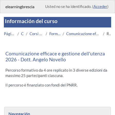
Salta al contenido principal
elearningbrescia
Usted no se ha identificado. (
Acceder
)
Información del curso
Página Principal
Cursos
Corsi Amministrazione
Formazione UNIBS
Comunicazione efficace e gestione dell'utenza 2026
Resumen
Comunicazione efficace e gestione dell'utenza
2026 - Dott. Angelo Novello
Percorso formativo da 4 ore replicato in 3 diverse edizioni da
massimo 25 partecipanti ciascuna.
Il percorso è finanziato con fondi del PNRR.
Bloques
Salta Navegación
Navegación