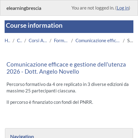
Skip to main content
elearningbrescia
You are not logged in. (
Log in
)
Course information
Home
Courses
Corsi Amministrazione
Formazione UNIBS
Comunicazione efficace e gestione dell'utenza 2026
Summary
Comunicazione efficace e gestione dell'utenza
2026 - Dott. Angelo Novello
Percorso formativo da 4 ore replicato in 3 diverse edizioni da
massimo 25 partecipanti ciascuna.
Il percorso è finanziato con fondi del PNRR.
Blocks
Skip Navigation
Navigation