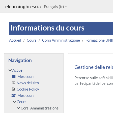
Passer au contenu principal
elearningbrescia
Français ‎(fr)‎
Informations du cours
Accueil
Cours
Corsi Amministrazione
Formazione UNI
Blocs
Passer Navigation
Navigation
Gestione delle re
Accueil
Mes cours
Percorso sulle soft ski
News del sito
partecipanti del percors
Cookie Policy
Mes cours
Cours
Corsi Amministrazione