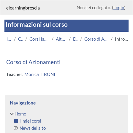
Vai al contenuto principale
elearningbrescia
Non sei collegato. (
Login
)
Informazioni sul corso
Home
Corsi
Corsi Istituzionali
Altri Corsi
DIMI
Corso di Azionamenti
Introduzione
Corso di Azionamenti
Teacher:
Monica TIBONI
Blocchi
Salta Navigazione
Navigazione
Home
I miei corsi
News del sito