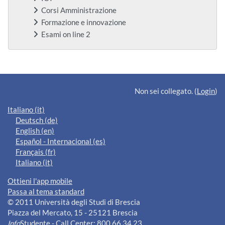
Corsi Amministrazione
Formazione e innovazione
Esami on line 2
Blocchi supplementari
Non sei collegato. (
Login
)
Italiano ‎(it)‎
Deutsch ‎(de)‎
English ‎(en)‎
Español - Internacional ‎(es)‎
Français ‎(fr)‎
Italiano ‎(it)‎
Ottieni l'app mobile
Passa al tema standard
© 2011 Università degli Studi di Brescia
Piazza del Mercato, 15 - 25121 Brescia
Info
Studente - Call Center: 800 66 34 23