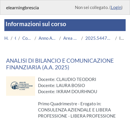
Vai al contenuto principale
elearningbrescia
Non sei collegato. (
Login
)
Informazioni sul corso
Home
Corsi
Corsi Istituzionali
Anno Accademico 2025/2026
Area Economico-Statistica
2025.54471R.2025.22.703055.N0_22216
Introduzione
ANALISI DI BILANCIO E COMUNICAZIONE
FINANZIARIA (A.A. 2025)
Docente: CLAUDIO TEODORI
Docente: LAURA BOSIO
Docente: IKRAM DOURHNOU
Primo Quadrimestre - Erogato in:
CONSULENZA AZIENDALE E LIBERA
PROFESSIONE - LIBERA PROFESSIONE