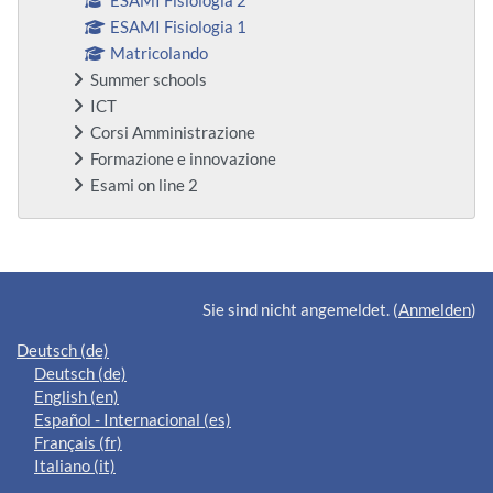
ESAMI Fisiologia 2
ESAMI Fisiologia 1
Matricolando
Summer schools
ICT
Corsi Amministrazione
Formazione e innovazione
Esami on line 2
Ergänzungsblöcke
Sie sind nicht angemeldet. (
Anmelden
)
Deutsch ‎(de)‎
Deutsch ‎(de)‎
English ‎(en)‎
Español - Internacional ‎(es)‎
Français ‎(fr)‎
Italiano ‎(it)‎