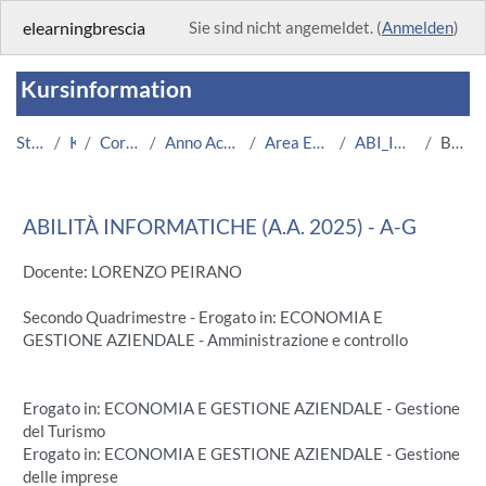
Zum Hauptinhalt
elearningbrescia
Sie sind nicht angemeldet. (
Anmelden
)
Kursinformation
Startseite
Kurse
Corsi Istituzionali
Anno Accademico 2025/2026
Area Economico-Statistica
ABI_INF_EGA_AG_25/26
Beschreibung
ABILITÀ INFORMATICHE (A.A. 2025) - A-G
Docente: LORENZO PEIRANO
Secondo Quadrimestre - Erogato in: ECONOMIA E
GESTIONE AZIENDALE - Amministrazione e controllo
Erogato in: ECONOMIA E GESTIONE AZIENDALE - Gestione
del Turismo
Erogato in: ECONOMIA E GESTIONE AZIENDALE - Gestione
delle imprese