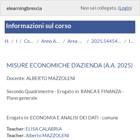
Vai al contenuto principale
elearningbrescia
Non sei collegato. (
Login
)
Informazioni sul corso
Home
Corsi
Corsi Istituzionali
Anno Accademico 2025/2026
Area Economico-Statistica
2025.54454R.2025.22.ECO0118.N0_22171
Introduzione
MISURE ECONOMICHE D'AZIENDA (A.A. 2025)
Docente: ALBERTO MAZZOLENI
Secondo Quadrimestre - Erogato in: BANCA E FINANZA -
Piano generale
Erogato in: ECONOMIA E ANALISI DEI DATI - comune
Teacher:
ELISA CALABRIA
Teacher:
Alberto MAZZOLENI