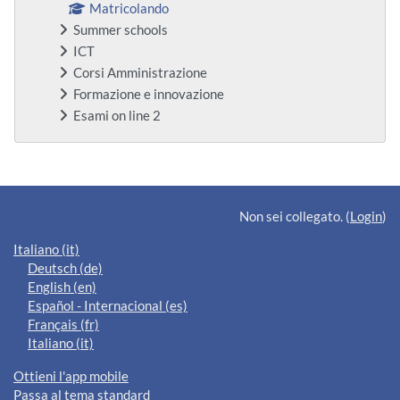
Matricolando
Summer schools
ICT
Corsi Amministrazione
Formazione e innovazione
Esami on line 2
Blocchi supplementari
Non sei collegato. (
Login
)
Italiano ‎(it)‎
Deutsch ‎(de)‎
English ‎(en)‎
Español - Internacional ‎(es)‎
Français ‎(fr)‎
Italiano ‎(it)‎
Ottieni l'app mobile
Passa al tema standard