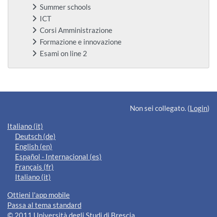
Summer schools
ICT
Corsi Amministrazione
Formazione e innovazione
Esami on line 2
Blocchi supplementari
Non sei collegato. (
Login
)
Italiano ‎(it)‎
Deutsch ‎(de)‎
English ‎(en)‎
Español - Internacional ‎(es)‎
Français ‎(fr)‎
Italiano ‎(it)‎
Ottieni l'app mobile
Passa al tema standard
© 2011 Università degli Studi di Brescia