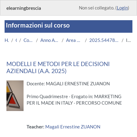
Vai al contenuto principale
elearningbrescia
Non sei collegato. (
Login
)
Informazioni sul corso
Home
Corsi
Corsi Istituzionali
Anno Accademico 2025/2026
Area Economico-Statistica
2025.54478R.2025.99.ECO0036.N0_22149
Introduzione
MODELLI E METODI PER LE DECISIONI
AZIENDALI (A.A. 2025)
Docente: MAGALI ERNESTINE ZUANON
Primo Quadrimestre - Erogato in: MARKETING
PER IL MADE IN ITALY - PERCORSO COMUNE
Teacher:
Magali Ernestine ZUANON