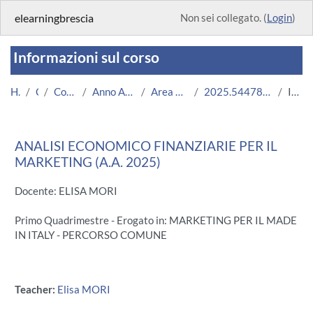
Vai al contenuto principale
elearningbrescia
Non sei collegato. (
Login
)
Informazioni sul corso
Home
Corsi
Corsi Istituzionali
Anno Accademico 2025/2026
Area Economico-Statistica
2025.54478R.2025.99.ECO0029.N0_22142
Introduzione
ANALISI ECONOMICO FINANZIARIE PER IL
MARKETING (A.A. 2025)
Docente: ELISA MORI
Primo Quadrimestre - Erogato in: MARKETING PER IL MADE
IN ITALY - PERCORSO COMUNE
Teacher:
Elisa MORI