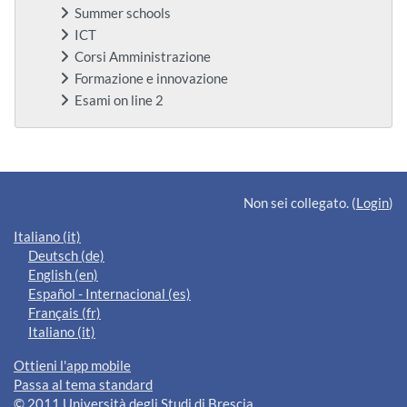
Summer schools
ICT
Corsi Amministrazione
Formazione e innovazione
Esami on line 2
Blocchi supplementari
Non sei collegato. (
Login
)
Italiano ‎(it)‎
Deutsch ‎(de)‎
English ‎(en)‎
Español - Internacional ‎(es)‎
Français ‎(fr)‎
Italiano ‎(it)‎
Ottieni l'app mobile
Passa al tema standard
© 2011 Università degli Studi di Brescia