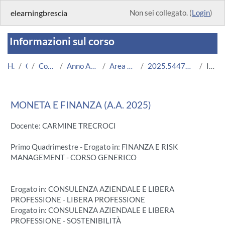
Vai al contenuto principale
elearningbrescia
Non sei collegato. (
Login
)
Informazioni sul corso
Home
Corsi
Corsi Istituzionali
Anno Accademico 2025/2026
Area Economico-Statistica
2025.54472R.2025.11.750537.N0_22134
Introduzione
MONETA E FINANZA (A.A. 2025)
Docente: CARMINE TRECROCI
Primo Quadrimestre - Erogato in: FINANZA E RISK
MANAGEMENT - CORSO GENERICO
Erogato in: CONSULENZA AZIENDALE E LIBERA
PROFESSIONE - LIBERA PROFESSIONE
Erogato in: CONSULENZA AZIENDALE E LIBERA
PROFESSIONE - SOSTENIBILITÀ