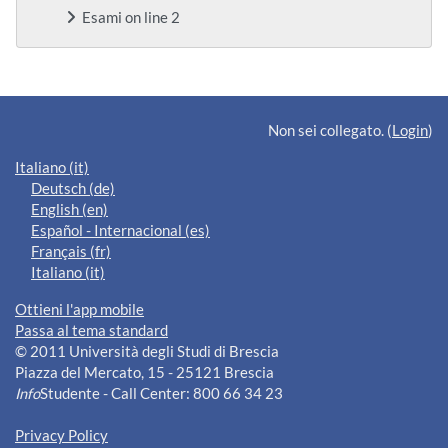
Esami on line 2
Blocchi supplementari
Non sei collegato. (
Login
)
Italiano ‎(it)‎
Deutsch ‎(de)‎
English ‎(en)‎
Español - Internacional ‎(es)‎
Français ‎(fr)‎
Italiano ‎(it)‎
Ottieni l'app mobile
Passa al tema standard
© 2011 Università degli Studi di Brescia
Piazza del Mercato, 15 - 25121 Brescia
Info
Studente - Call Center: 800 66 34 23
Privacy Policy