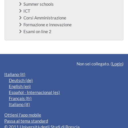
Summer schools
ICT
Corsi Amministrazione
Formazione e innovazione
Esami on line 2
Blocchi supplementari
Non sei collegato. (
Login
)
Italiano ‎(it)‎
Deutsch ‎(de)‎
English ‎(en)‎
Español - Internacional ‎(es)‎
Français ‎(fr)‎
Italiano ‎(it)‎
Ottieni l'app mobile
Passa al tema standard
© 2011 Università degli Studi di Brescia