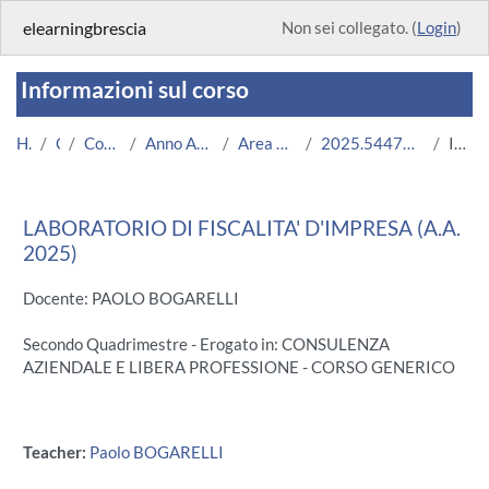
Vai al contenuto principale
elearningbrescia
Non sei collegato. (
Login
)
Informazioni sul corso
Home
Corsi
Corsi Istituzionali
Anno Accademico 2025/2026
Area Economico-Statistica
2025.54471.2011.11.A002535.N0_22089
Introduzione
LABORATORIO DI FISCALITA' D'IMPRESA (A.A.
2025)
Docente: PAOLO BOGARELLI
Secondo Quadrimestre - Erogato in: CONSULENZA
AZIENDALE E LIBERA PROFESSIONE - CORSO GENERICO
Teacher:
Paolo BOGARELLI