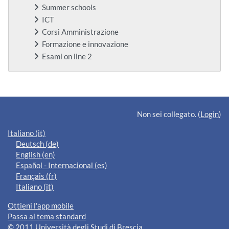
Summer schools
ICT
Corsi Amministrazione
Formazione e innovazione
Esami on line 2
Blocchi supplementari
Non sei collegato. (
Login
)
Italiano ‎(it)‎
Deutsch ‎(de)‎
English ‎(en)‎
Español - Internacional ‎(es)‎
Français ‎(fr)‎
Italiano ‎(it)‎
Ottieni l'app mobile
Passa al tema standard
© 2011 Università degli Studi di Brescia