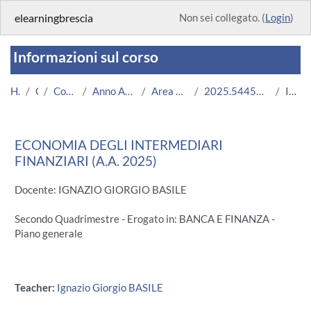
Vai al contenuto principale
elearningbrescia
Non sei collegato. (
Login
)
Informazioni sul corso
Home
Corsi
Corsi Istituzionali
Anno Accademico 2025/2026
Area Economico-Statistica
2025.54454.2019.22.A004002.N0_22085
Introduzione
ECONOMIA DEGLI INTERMEDIARI
FINANZIARI (A.A. 2025)
Docente: IGNAZIO GIORGIO BASILE
Secondo Quadrimestre - Erogato in: BANCA E FINANZA -
Piano generale
Teacher:
Ignazio Giorgio BASILE