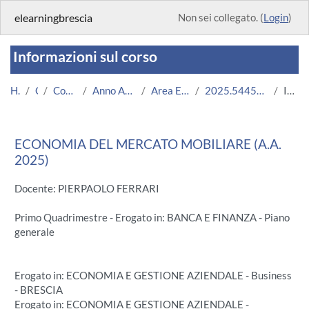
Vai al contenuto principale
elearningbrescia
Non sei collegato. (
Login
)
Informazioni sul corso
Home
Corsi
Corsi Istituzionali
Anno Accademico 2025/2026
Area Economico-Statistica
2025.54454.2019.22.702776.N0_22077
Introduzione
ECONOMIA DEL MERCATO MOBILIARE (A.A.
2025)
Docente: PIERPAOLO FERRARI
Primo Quadrimestre - Erogato in: BANCA E FINANZA - Piano
generale
Erogato in: ECONOMIA E GESTIONE AZIENDALE - Business
- BRESCIA
Erogato in: ECONOMIA E GESTIONE AZIENDALE -