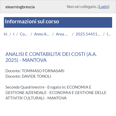
Vai al contenuto principale
elearningbrescia
Non sei collegato. (
Login
)
Informazioni sul corso
Home
Corsi
Corsi Istituzionali
Anno Accademico 2025/2026
Area Economico-Statistica
2025.54451.2019.555.A004835.N0_22060
Introduzione
ANALISI E CONTABILITA' DEI COSTI (A.A.
2025) - MANTOVA
Docente: TOMMASO FORNASARI
Docente: DAVIDE TONOLI
Secondo Quadrimestre - Erogato in: ECONOMIA E
GESTIONE AZIENDALE - ECONOMIA E GESTIONE DELLE
ATTIVITA' CULTURALI - MANTOVA