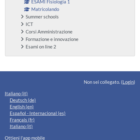
ESAMI Fisiologia 1
Matricolando
Summer schools
ICT
Corsi Amministrazione
Formazione e innovazione
Esami on line 2
Blocchi supplementari
Non sei collegato. (
Login
)
Italiano ‎(it)‎
Deutsch ‎(de)‎
English ‎(en)‎
Español - Internacional ‎(es)‎
Français ‎(fr)‎
Italiano ‎(it)‎
Ottieni l'app mobile