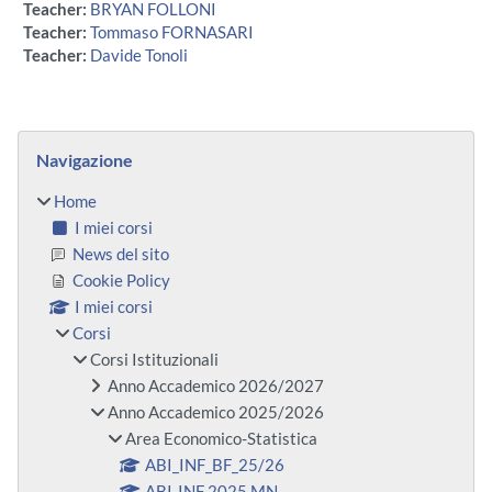
Teacher:
BRYAN FOLLONI
Teacher:
Tommaso FORNASARI
Teacher:
Davide Tonoli
Blocchi
Salta Navigazione
Navigazione
Home
I miei corsi
News del sito
Cookie Policy
I miei corsi
Corsi
Corsi Istituzionali
Anno Accademico 2026/2027
Anno Accademico 2025/2026
Area Economico-Statistica
ABI_INF_BF_25/26
ABI-INF 2025 MN