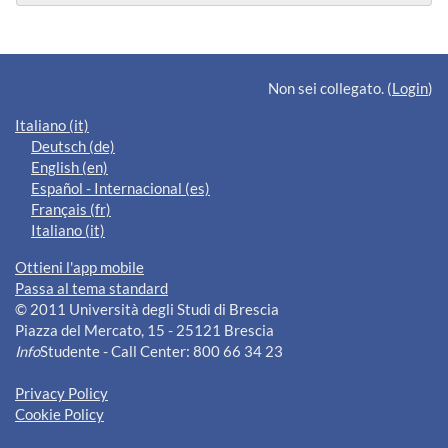
Blocchi supplementari
Non sei collegato. (
Login
)
Italiano ‎(it)‎
Deutsch ‎(de)‎
English ‎(en)‎
Español - Internacional ‎(es)‎
Français ‎(fr)‎
Italiano ‎(it)‎
Ottieni l'app mobile
Passa al tema standard
© 2011 Università degli Studi di Brescia
Piazza del Mercato, 15 - 25121 Brescia
Info
Studente - Call Center: 800 66 34 23
Privacy Policy
Cookie Policy