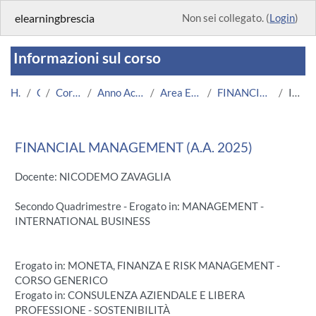
Vai al contenuto principale
elearningbrescia
Non sei collegato. (
Login
)
Informazioni sul corso
Home
Corsi
Corsi Istituzionali
Anno Accademico 2025/2026
Area Economico-Statistica
FINANCIAL MANAGEMENT 2026
Introduzione
FINANCIAL MANAGEMENT (A.A. 2025)
Docente: NICODEMO ZAVAGLIA
Secondo Quadrimestre - Erogato in: MANAGEMENT -
INTERNATIONAL BUSINESS
Erogato in: MONETA, FINANZA E RISK MANAGEMENT -
CORSO GENERICO
Erogato in: CONSULENZA AZIENDALE E LIBERA
PROFESSIONE - SOSTENIBILITÀ