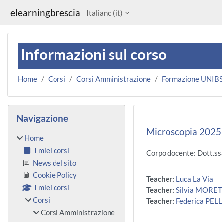
Vai al contenuto principale
elearningbrescia
Italiano ‎(it)‎
Informazioni sul corso
Home
Corsi
Corsi Amministrazione
Formazione UNIB
Blocchi
Salta Navigazione
Navigazione
Microscopia 2025
Home
I miei corsi
Corpo docente: Dott.ssa
News del sito
Cookie Policy
Teacher:
Luca La Via
I miei corsi
Teacher:
Silvia MORET
Corsi
Teacher:
Federica PEL
Corsi Amministrazione