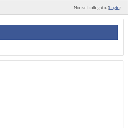
Non sei collegato. (
Login
)