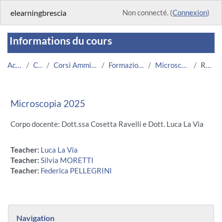
Passer au contenu principal
elearningbrescia
Non connecté. (
Connexion
)
Informations du cours
Accueil
Cours
Corsi Amministrazione
Formazione UNIBS
Microscopia 2025
Résumé
Microscopia 2025
Corpo docente: Dott.ssa Cosetta Ravelli e Dott. Luca La Via
Teacher:
Luca La Via
Teacher:
Silvia MORETTI
Teacher:
Federica PELLEGRINI
Blocs
Passer Navigation
Navigation