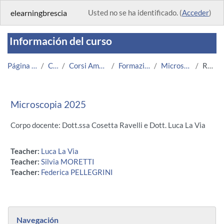
Salta al contenido principal
elearningbrescia
Usted no se ha identificado. (
Acceder
)
Información del curso
Página Principal
Cursos
Corsi Amministrazione
Formazione UNIBS
Microscopia 2025
Resumen
Microscopia 2025
Corpo docente: Dott.ssa Cosetta Ravelli e Dott. Luca La Via
Teacher:
Luca La Via
Teacher:
Silvia MORETTI
Teacher:
Federica PELLEGRINI
Bloques
Salta Navegación
Navegación