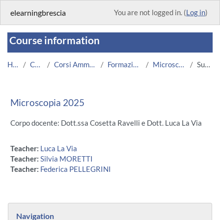
Skip to main content
elearningbrescia
You are not logged in. (
Log in
)
Course information
Home
Courses
Corsi Amministrazione
Formazione UNIBS
Microscopia 2025
Summary
Microscopia 2025
Corpo docente: Dott.ssa Cosetta Ravelli e Dott. Luca La Via
Teacher:
Luca La Via
Teacher:
Silvia MORETTI
Teacher:
Federica PELLEGRINI
Blocks
Skip Navigation
Navigation