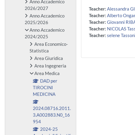
Anno Accademico
2026/2027
Teacher:
Alessandra 
Teacher:
Alberto Onga
Anno Accademico
Teacher:
Giovanni RI
2025/2026
Teacher:
NICOLAS Tas
Anno Accademico
Teacher:
selene Tasson
2024/2025
Area Economico-
Statistica
Area Giuridica
Area Ingegneria
Area Medica
DAD per
TIROCINI
MEDICINA
2024.08716.2011.
3.A002883.N0_16
954
2024-25