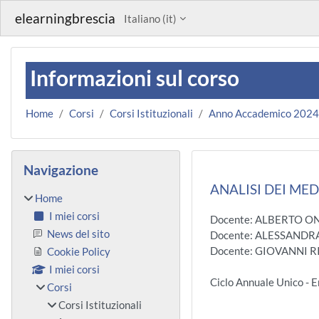
Vai al contenuto principale
elearningbrescia
Italiano ‎(it)‎
Informazioni sul corso
Home
Corsi
Corsi Istituzionali
Anno Accademico 202
Blocchi
Salta Navigazione
Navigazione
ANALISI DEI MEDI
Home
I miei corsi
Docente: ALBERTO 
News del sito
Docente: ALESSANDR
Docente: GIOVANNI 
Cookie Policy
I miei corsi
Ciclo Annuale Unico - 
Corsi
Corsi Istituzionali