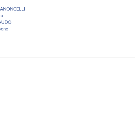
GIANONCELLI
ro
BAUDO
sone
i