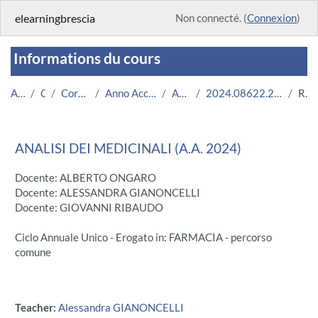
Passer au contenu principal
elearningbrescia
Non connecté. (
Connexion
)
Informations du cours
Accueil
Cours
Corsi Istituzionali
Anno Accademico 2024/2025
Area Medica
2024.08622.2023.99.A004484.N0_19401
Résumé
ANALISI DEI MEDICINALI (A.A. 2024)
Docente: ALBERTO ONGARO
Docente: ALESSANDRA GIANONCELLI
Docente: GIOVANNI RIBAUDO
Ciclo Annuale Unico - Erogato in: FARMACIA - percorso
comune
Teacher:
Alessandra GIANONCELLI