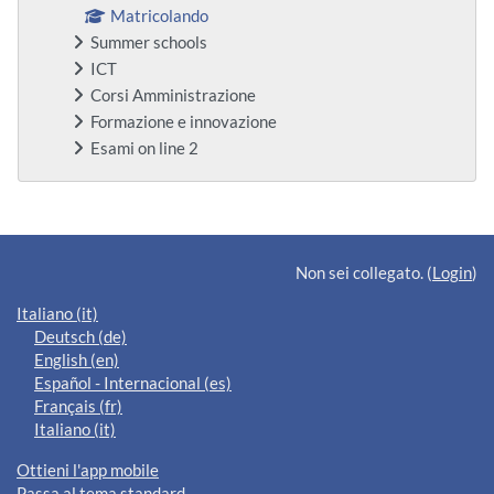
Matricolando
Summer schools
ICT
Corsi Amministrazione
Formazione e innovazione
Esami on line 2
Blocchi supplementari
Non sei collegato. (
Login
)
Italiano ‎(it)‎
Deutsch ‎(de)‎
English ‎(en)‎
Español - Internacional ‎(es)‎
Français ‎(fr)‎
Italiano ‎(it)‎
Ottieni l'app mobile
Passa al tema standard