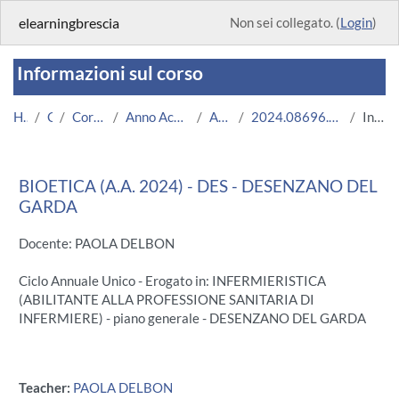
Vai al contenuto principale
elearningbrescia
Non sei collegato. (
Login
)
Informazioni sul corso
Home
Corsi
Corsi Istituzionali
Anno Accademico 2024/2025
Area Medica
2024.08696.2011.3.U11181.DES_19067
Introduzione
BIOETICA (A.A. 2024) - DES - DESENZANO DEL
GARDA
Docente: PAOLA DELBON
Ciclo Annuale Unico - Erogato in: INFERMIERISTICA
(ABILITANTE ALLA PROFESSIONE SANITARIA DI
INFERMIERE) - piano generale - DESENZANO DEL GARDA
Teacher:
PAOLA DELBON