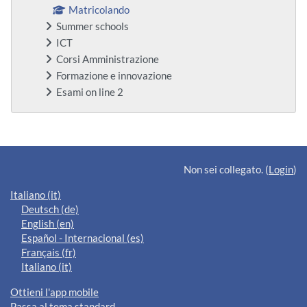
Matricolando
Summer schools
ICT
Corsi Amministrazione
Formazione e innovazione
Esami on line 2
Blocchi supplementari
Non sei collegato. (
Login
)
Italiano ‎(it)‎
Deutsch ‎(de)‎
English ‎(en)‎
Español - Internacional ‎(es)‎
Français ‎(fr)‎
Italiano ‎(it)‎
Ottieni l'app mobile
Passa al tema standard