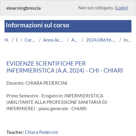
Vai al contenuto principale
elearningbrescia
Non sei collegato. (
Login
)
Informazioni sul corso
Home
Corsi
Corsi Istituzionali
Anno Accademico 2024/2025
Area Medica
2024.08696.2011.3.U11165.CHI_18971
Introduzione
EVIDENZE SCIENTIFICHE PER
INFERMIERISTICA (A.A. 2024) - CHI - CHIARI
Docente: CHIARA PEDERCINI
Primo Semestre - Erogato in: INFERMIERISTICA
(ABILITANTE ALLA PROFESSIONE SANITARIA DI
INFERMIERE) - piano generale - CHIARI
Teacher:
Chiara Pedercini