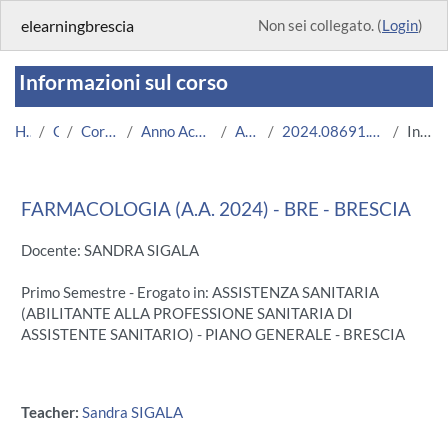
Vai al contenuto principale
elearningbrescia
Non sei collegato. (
Login
)
Informazioni sul corso
Home
Corsi
Corsi Istituzionali
Anno Accademico 2024/2025
Area Medica
2024.08691.2011.2.U11848.BRE_18348
Introduzione
FARMACOLOGIA (A.A. 2024) - BRE - BRESCIA
Docente: SANDRA SIGALA
Primo Semestre - Erogato in: ASSISTENZA SANITARIA
(ABILITANTE ALLA PROFESSIONE SANITARIA DI
ASSISTENTE SANITARIO) - PIANO GENERALE - BRESCIA
Teacher:
Sandra SIGALA