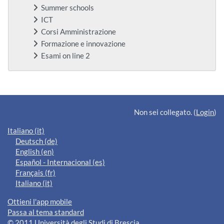
Summer schools
ICT
Corsi Amministrazione
Formazione e innovazione
Esami on line 2
Blocchi supplementari
Non sei collegato. (
Login
)
Italiano ‎(it)‎
Deutsch ‎(de)‎
English ‎(en)‎
Español - Internacional ‎(es)‎
Français ‎(fr)‎
Italiano ‎(it)‎
Ottieni l'app mobile
Passa al tema standard
© 2011 Università degli Studi di Brescia