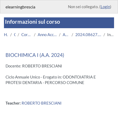
Vai al contenuto principale
elearningbrescia
Non sei collegato. (
Login
)
Informazioni sul corso
Home
Corsi
Corsi Istituzionali
Anno Accademico 2024/2025
Area Medica
2024.08627.2023.1.U8851.N0_18194
Introduzione
BIOCHIMICA I (A.A. 2024)
Docente: ROBERTO BRESCIANI
Ciclo Annuale Unico - Erogato in: ODONTOIATRIA E
PROTESI DENTARIA - PERCORSO COMUNE
Teacher:
ROBERTO BRESCIANI