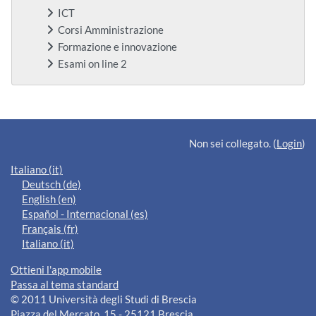
ICT
Corsi Amministrazione
Formazione e innovazione
Esami on line 2
Blocchi supplementari
Non sei collegato. (
Login
)
Italiano ‎(it)‎
Deutsch ‎(de)‎
English ‎(en)‎
Español - Internacional ‎(es)‎
Français ‎(fr)‎
Italiano ‎(it)‎
Ottieni l'app mobile
Passa al tema standard
© 2011 Università degli Studi di Brescia
Piazza del Mercato, 15 - 25121 Brescia