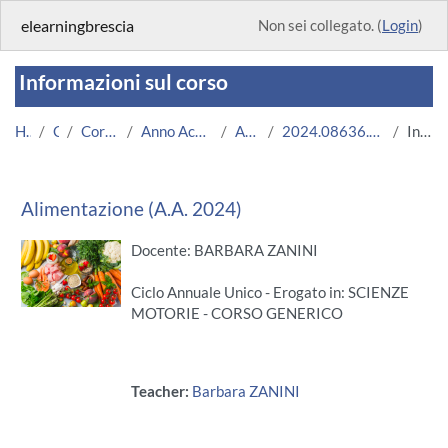
Vai al contenuto principale
elearningbrescia
Non sei collegato. (
Login
)
Informazioni sul corso
Home
Corsi
Corsi Istituzionali
Anno Accademico 2024/2025
Area Medica
2024.08636.2018.0.A003933.N0_17996
Introduzione
Alimentazione (A.A. 2024)
Docente: BARBARA ZANINI
Ciclo Annuale Unico - Erogato in: SCIENZE
MOTORIE - CORSO GENERICO
Teacher:
Barbara ZANINI