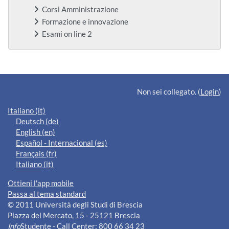
Corsi Amministrazione
Formazione e innovazione
Esami on line 2
Blocchi supplementari
Non sei collegato. (
Login
)
Italiano ‎(it)‎
Deutsch ‎(de)‎
English ‎(en)‎
Español - Internacional ‎(es)‎
Français ‎(fr)‎
Italiano ‎(it)‎
Ottieni l'app mobile
Passa al tema standard
© 2011 Università degli Studi di Brescia
Piazza del Mercato, 15 - 25121 Brescia
Info
Studente - Call Center: 800 66 34 23