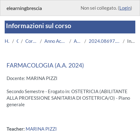
Vai al contenuto principale
elearningbrescia
Non sei collegato. (
Login
)
Informazioni sul corso
Home
Corsi
Corsi Istituzionali
Anno Accademico 2024/2025
Area Medica
2024.08697.2011.3.U11943.N0_17836
Introduzione
FARMACOLOGIA (A.A. 2024)
Docente: MARINA PIZZI
Secondo Semestre - Erogato in: OSTETRICIA (ABILITANTE
ALLA PROFESSIONE SANITARIA DI OSTETRICA/O) - Piano
generale
Teacher:
MARINA PIZZI