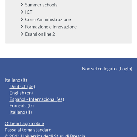
Summer schools
ICT
Corsi Amministrazione
Formazione e innovazione
Esami on line 2
Blocchi supplementari
Non sei collegato. (
Login
)
Italiano ‎(it)‎
Deutsch ‎(de)‎
English ‎(en)‎
Español - Internacional ‎(es)‎
Français ‎(fr)‎
Italiano ‎(it)‎
Ottieni l'app mobile
Passa al tema standard
© 2011 Università degli Studi di Brescia