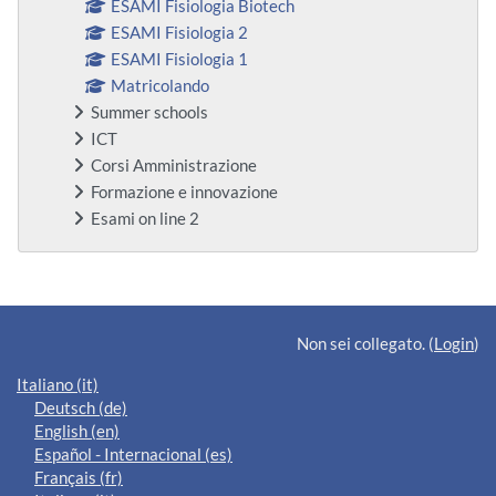
ESAMI Fisiologia Biotech
ESAMI Fisiologia 2
ESAMI Fisiologia 1
Matricolando
Summer schools
ICT
Corsi Amministrazione
Formazione e innovazione
Esami on line 2
Blocchi supplementari
Non sei collegato. (
Login
)
Italiano ‎(it)‎
Deutsch ‎(de)‎
English ‎(en)‎
Español - Internacional ‎(es)‎
Français ‎(fr)‎