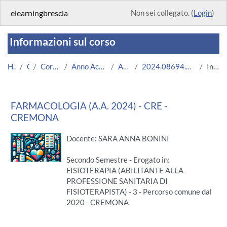
Vai al contenuto principale
elearningbrescia
Non sei collegato. (
Login
)
Informazioni sul corso
Home
Corsi
Corsi Istituzionali
Anno Accademico 2024/2025
Area Medica
2024.08694.2020.3.A005291.CRE_17598
Introduzione
FARMACOLOGIA (A.A. 2024) - CRE -
CREMONA
Docente: SARA ANNA BONINI
Secondo Semestre - Erogato in:
FISIOTERAPIA (ABILITANTE ALLA
PROFESSIONE SANITARIA DI
FISIOTERAPISTA) - 3 - Percorso comune dal
2020 - CREMONA