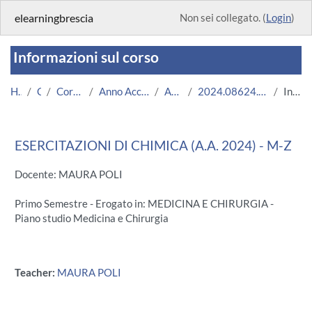
Vai al contenuto principale
elearningbrescia
Non sei collegato. (
Login
)
Informazioni sul corso
Home
Corsi
Corsi Istituzionali
Anno Accademico 2024/2025
Area Medica
2024.08624.2009.2.U7637.M-Z_17033
Introduzione
ESERCITAZIONI DI CHIMICA (A.A. 2024) - M-Z
Docente: MAURA POLI
Primo Semestre - Erogato in: MEDICINA E CHIRURGIA -
Piano studio Medicina e Chirurgia
Teacher:
MAURA POLI