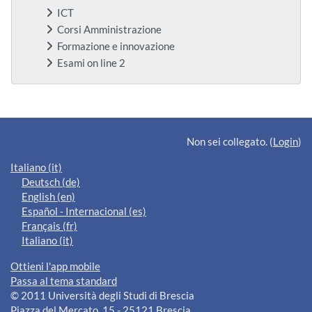
ICT
Corsi Amministrazione
Formazione e innovazione
Esami on line 2
Blocchi supplementari
Non sei collegato. (
Login
)
Italiano ‎(it)‎
Deutsch ‎(de)‎
English ‎(en)‎
Español - Internacional ‎(es)‎
Français ‎(fr)‎
Italiano ‎(it)‎
Ottieni l'app mobile
Passa al tema standard
© 2011 Università degli Studi di Brescia
Piazza del Mercato, 15 - 25121 Brescia