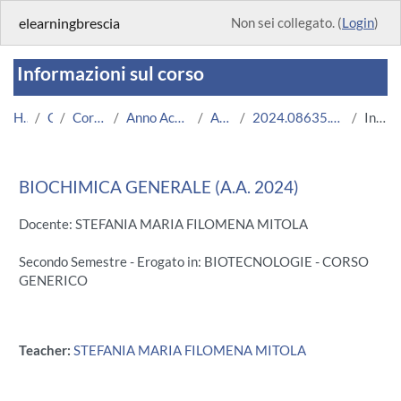
Vai al contenuto principale
elearningbrescia
Non sei collegato. (
Login
)
Informazioni sul corso
Home
Corsi
Corsi Istituzionali
Anno Accademico 2024/2025
Area Medica
2024.08635.2010.0.A000586.N0_16876
Introduzione
BIOCHIMICA GENERALE (A.A. 2024)
Docente: STEFANIA MARIA FILOMENA MITOLA
Secondo Semestre - Erogato in: BIOTECNOLOGIE - CORSO
GENERICO
Teacher:
STEFANIA MARIA FILOMENA MITOLA