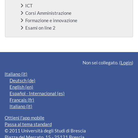
ICT
Corsi Amministrazione
Formazione e innovazione
Esami on line 2
Blocchi supplementari
Non sei collegato. (
Login
)
Italiano ‎(it)‎
Deutsch ‎(de)‎
English ‎(en)‎
Español - Internacional ‎(es)‎
Français ‎(fr)‎
Italiano ‎(it)‎
Ottieni l'app mobile
Passa al tema standard
© 2011 Università degli Studi di Brescia
Piazza del Mercato, 15 - 25121 Brescia