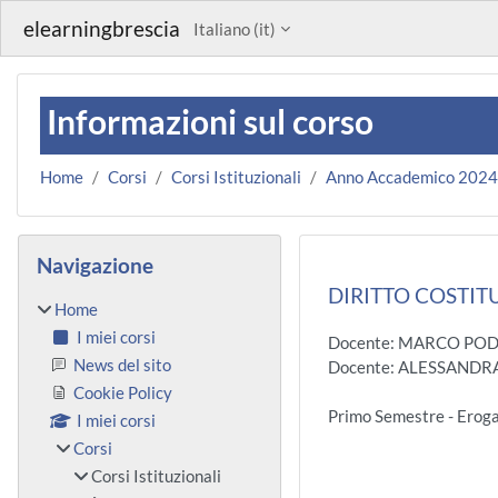
Vai al contenuto principale
elearningbrescia
Italiano ‎(it)‎
Informazioni sul corso
Home
Corsi
Corsi Istituzionali
Anno Accademico 202
Blocchi
Salta Navigazione
Navigazione
DIRITTO COSTITU
Home
I miei corsi
Docente: MARCO PO
News del sito
Docente: ALESSAND
Cookie Policy
Primo Semestre - Ero
I miei corsi
Corsi
Corsi Istituzionali