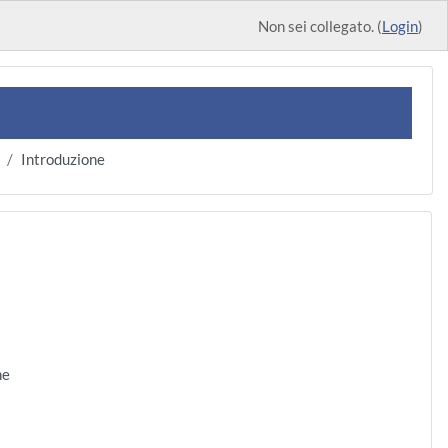
Non sei collegato. (
Login
)
Introduzione
ne