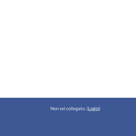
Non sei collegato. (
Login
)