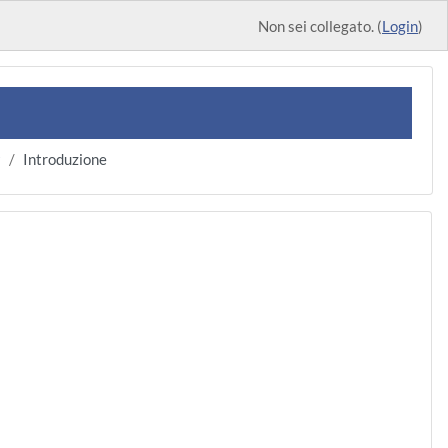
Non sei collegato. (
Login
)
9
Introduzione