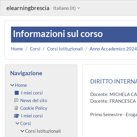
Vai al contenuto principale
elearningbrescia
Italiano ‎(it)‎
Informazioni sul corso
Home
Corsi
Corsi Istituzionali
Anno Accademico 202
Blocchi
Salta Navigazione
Navigazione
DIRITTO INTERNA
Home
I miei corsi
Docente: MICHELA C
News del sito
Docente: FRANCESC
Cookie Policy
Primo Semestre - Ero
I miei corsi
Corsi
Corsi Istituzionali