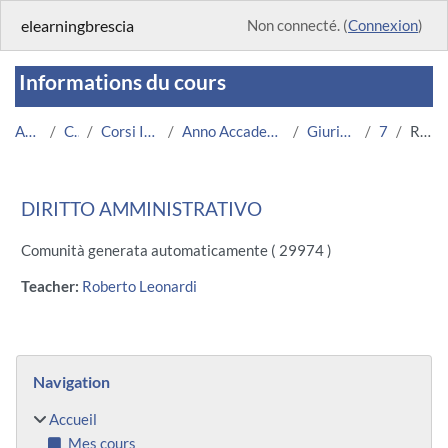
Passer au contenu principal
elearningbrescia
Non connecté. (
Connexion
)
Informations du cours
Accueil
Cours
Corsi Istituzionali
Anno Accademico 2013/2014
Giurisprudenza
734
Résumé
DIRITTO AMMINISTRATIVO
Comunità generata automaticamente ( 29974 )
Teacher:
Roberto Leonardi
Blocs
Passer Navigation
Navigation
Accueil
Mes cours