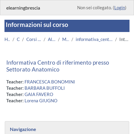
Vai al contenuto principale
elearningbrescia
Non sei collegato. (
Login
)
Informazioni sul corso
Home
Corsi
Corsi Istituzionali
Altri Corsi
Medicina
informativa_centro_settorato_anatomico
Introduzione
Informativa Centro di riferimento presso
Settorato Anatomico
Teacher:
FRANCESCA BONOMINI
Teacher:
BARBARA BUFFOLI
Teacher:
GAIA FAVERO
Teacher:
Lorena GIUGNO
Blocchi
Salta Navigazione
Navigazione