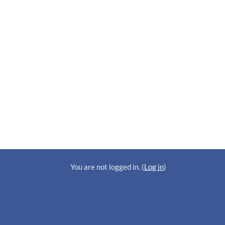
You are not logged in. (
Log in
)