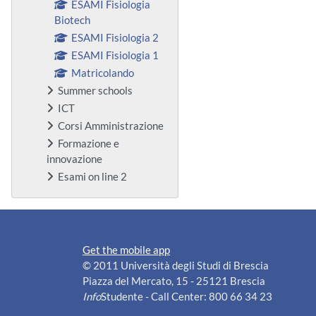
ESAMI Fisiologia
Biotech
ESAMI Fisiologia 2
ESAMI Fisiologia 1
Matricolando
Summer schools
ICT
Corsi Amministrazione
Formazione e
innovazione
Esami on line 2
Get the mobile app
© 2011 Università degli Studi di Brescia
Piazza del Mercato, 15 - 25121 Brescia
Info
Studente - Call Center: 800 66 34 23