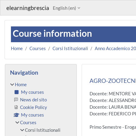
Skip to main content
elearningbrescia
English ‎(en)‎
Course information
Home
Courses
Corsi Istituzionali
Anno Accademico 2
Blocks
Skip Navigation
Navigation
AGRO-ZOOTECNIA
Home
My courses
Docente: MENTORE V
News del sito
Docente: ALESSANDR
Docente: LAURA BENA
Cookie Policy
Docente: FEDERICO P
My courses
Courses
Primo Semestre - Erog
Corsi Istituzionali