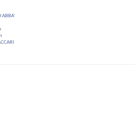
 ABBA'
n
n
ACCARI