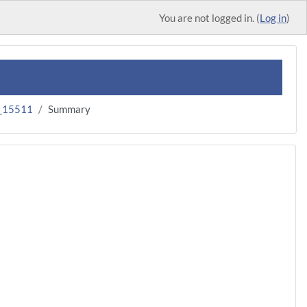
You are not logged in. (
Log in
)
_15511
Summary