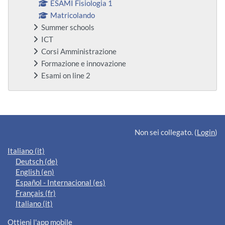
ESAMI Fisiologia 1
Matricolando
Summer schools
ICT
Corsi Amministrazione
Formazione e innovazione
Esami on line 2
Blocchi supplementari
Non sei collegato. (
Login
)
Italiano ‎(it)‎
Deutsch ‎(de)‎
English ‎(en)‎
Español - Internacional ‎(es)‎
Français ‎(fr)‎
Italiano ‎(it)‎
Ottieni l'app mobile