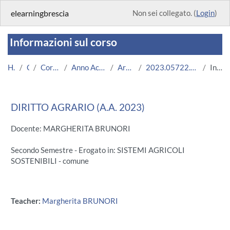
Vai al contenuto principale
elearningbrescia
Non sei collegato. (
Login
)
Informazioni sul corso
Home
Corsi
Corsi Istituzionali
Anno Accademico 2023/2024
Area Ingegneria
2023.05722.2019.99.A004578.N0_15510
Introduzione
DIRITTO AGRARIO (A.A. 2023)
Docente: MARGHERITA BRUNORI
Secondo Semestre - Erogato in: SISTEMI AGRICOLI
SOSTENIBILI - comune
Teacher:
Margherita BRUNORI