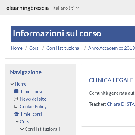
Vai al contenuto principale
elearningbrescia
Italiano ‎(it)‎
Informazioni sul corso
Home
Corsi
Corsi Istituzionali
Anno Accademico 201
Blocchi
Salta Navigazione
Navigazione
CLINICA LEGALE 
Home
I miei corsi
Comunità generata aut
News del sito
Teacher:
Chiara DI ST
Cookie Policy
I miei corsi
Corsi
Corsi Istituzionali