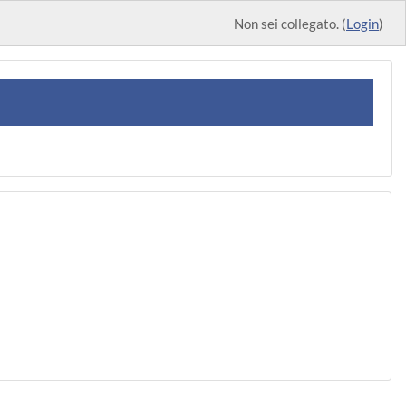
Non sei collegato. (
Login
)