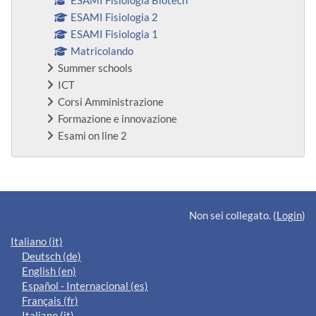
ESAMI Fisiologia Biotech
ESAMI Fisiologia 2
ESAMI Fisiologia 1
Matricolando
Summer schools
ICT
Corsi Amministrazione
Formazione e innovazione
Esami on line 2
Blocchi supplementari
Non sei collegato. (
Login
)
Italiano ‎(it)‎
Deutsch ‎(de)‎
English ‎(en)‎
Español - Internacional ‎(es)‎
Français ‎(fr)‎
Italiano ‎(it)‎