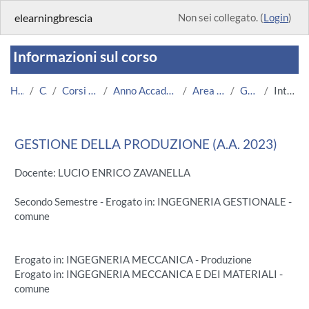
Vai al contenuto principale
elearningbrescia
Non sei collegato. (
Login
)
Informazioni sul corso
Home
Corsi
Corsi Istituzionali
Anno Accademico 2023/2024
Area Ingegneria
GdP 2024
Introduzione
GESTIONE DELLA PRODUZIONE (A.A. 2023)
Docente: LUCIO ENRICO ZAVANELLA
Secondo Semestre - Erogato in: INGEGNERIA GESTIONALE -
comune
Erogato in: INGEGNERIA MECCANICA - Produzione
Erogato in: INGEGNERIA MECCANICA E DEI MATERIALI -
comune